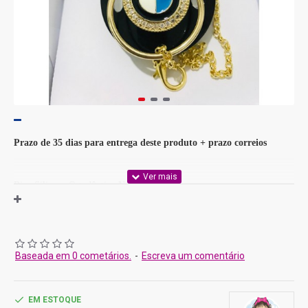
Prazo de 35 dias para entrega deste produto
+ prazo correios
Bico Silicone Ortodôntico Nuk
Chupeta cromada, banhada e com Cristais Swarovski
OBS: Procure deixa-la fixada ao prendedor. Use em ocasiões especiais.
Baseada em 0 cometários.
-
Escreva um comentário
EM ESTOQUE