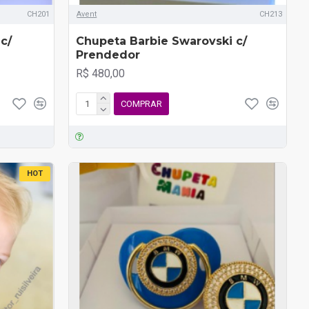
CH201
Avent
CH213
c/
Chupeta Barbie Swarovski c/
Prendedor
R$ 480,00
COMPRAR
HOT