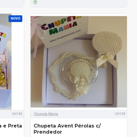
NOVO
CH195
Chupeta Mania
CH139
 e Preta
Chupeta Avent Pérolas c/
Prendedor