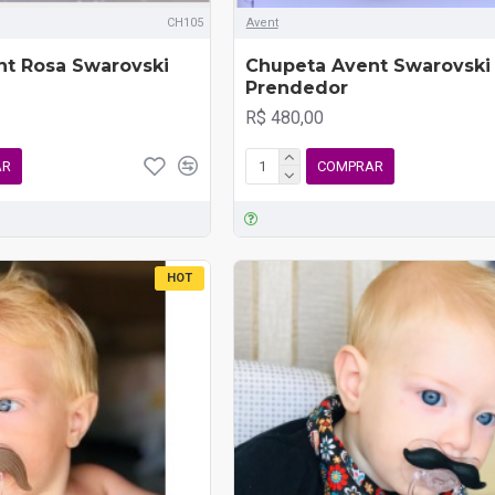
CH105
Avent
t Rosa Swarovski
Chupeta Avent Swarovski 
Prendedor
R$ 480,00
AR
COMPRAR
HOT