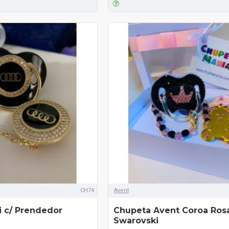
CH74
Avent
 c/ Prendedor
Chupeta Avent Coroa Rosa
Swarovski