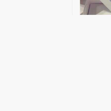
Chupeta Mania
Chupeta BMW
Prendedor
R$ 480,00
COMPR