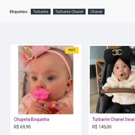
Etiquetas:
Turbante
Turbante Chanel
Chanel
HOT
Chupeta Boquinha
Turbante Chanel Swar
R$ 69,90
R$ 145,00