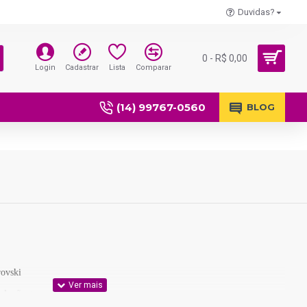
Duvidas?
0 - R$ 0,00
Login
Cadastrar
Lista
Comparar
(14) 99767-0560
BLOG
rovski
odução + prazo correios