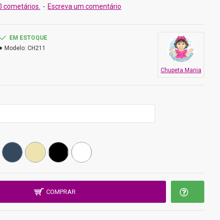
 cometários.
-
Escreva um comentário
EM ESTOQUE
Modelo:
CH211
Chupeta Mania
COMPRAR