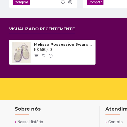
Comprar
Comprar
VISUALIZADO RECENTEMENTE
Melissa Possession Swarovski Adulto
R$ 680,00
Sobre nós
Atendim
Nossa História
Contato