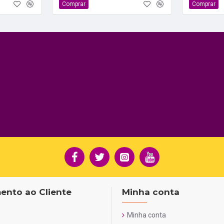
Comprar
Comprar
ento ao Cliente
Minha conta
Minha conta