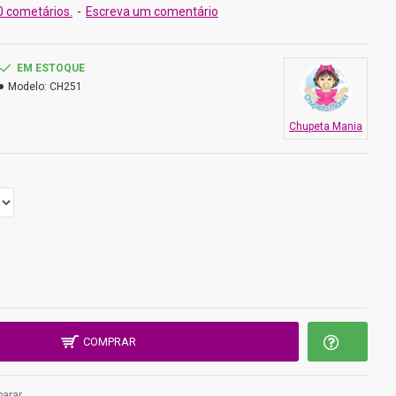
 cometários.
-
Escreva um comentário
EM ESTOQUE
Modelo:
CH251
Chupeta Mania
COMPRAR
arar