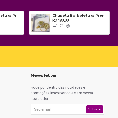
Chupeta Gucci Preta c/ Prendedor
Chupeta Borboleta c/ Prendedor Inicial
R$ 480,00
Newsletter
Fique por dentro das novidades e
promoções inscrevendo-se em nossa
newsletter
Enviar