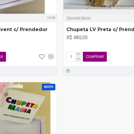
CH68
Chupeta Mania
vent c/ Prendedor
Chupeta LV Preta c/ Pren
R$ 480,00
AR
COMPRAR
NOVO