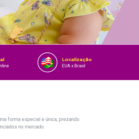
al
Localização
line
EUA x Brasil
uma forma especial e única, prezando
enciados no mercado.