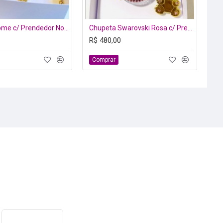
Chupeta Nome c/ Prendedor Nossa Senhora
Chupeta Swarovski Rosa c/ Prendedor
R$ 480,00
R$
Comprar
C