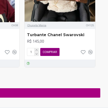
CH08
Chupeta Mania
CH125
Chu
Turbante Chanel Swarovski
Óc
R$ 145,00
R$
COMPRAR