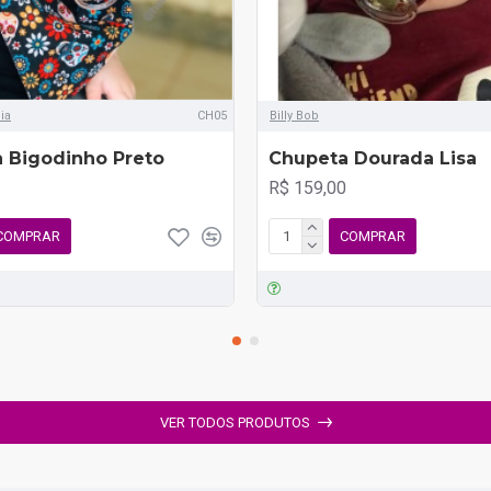
ia
CH05
Billy Bob
 Bigodinho Preto
Chupeta Dourada Lisa
R$ 159,00
COMPRAR
COMPRAR
VER TODOS PRODUTOS